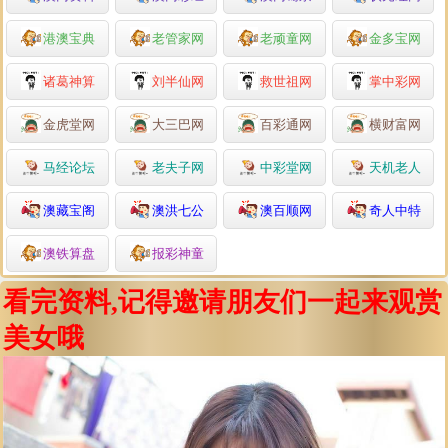
港澳宝典
老管家网
老顽童网
金多宝网
诸葛神算
刘半仙网
救世祖网
掌中彩网
金虎堂网
大三巴网
百彩通网
横财富网
马经论坛
老夫子网
中彩堂网
天机老人
澳藏宝阁
澳洪七公
澳百顺网
奇人中特
澳铁算盘
报彩神童
看完资料,记得邀请朋友们一起来观赏
美女哦