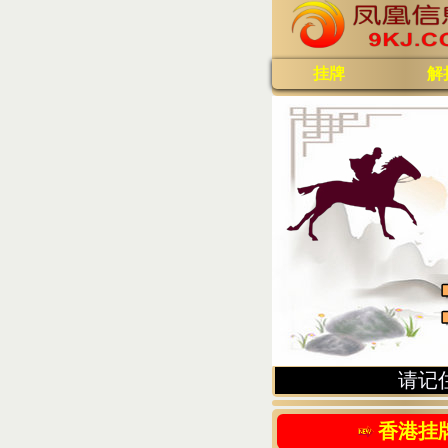
挂牌
解
请记
香港挂