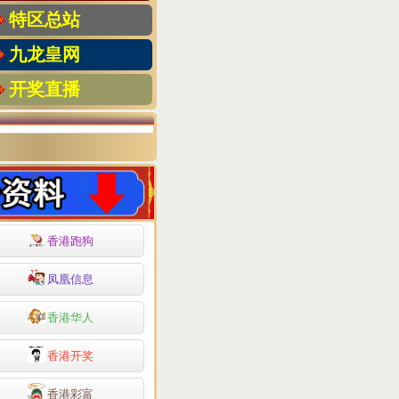
特区总站
九龙皇网
开奖直播
香港跑狗
凤凰信息
香港华人
香港开奖
香港彩富