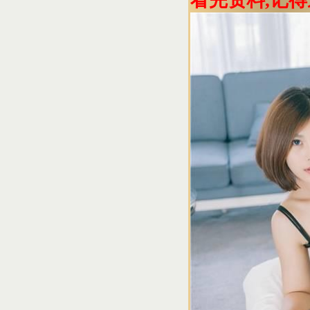
看完资料,记