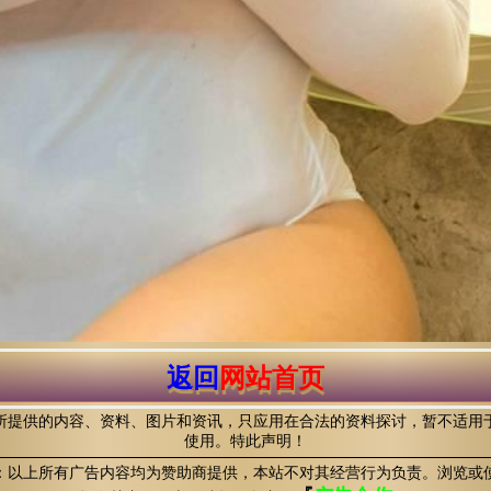
返回
网站首页
所提供的内容、资料、图片和资讯，只应用在合法的资料探讨，暂不适用
使用。特此声明！
：以上所有广告内容均为赞助商提供，本站不对其经营行为负责。浏览或