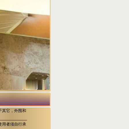
于其它，外围和
使用者须自行承