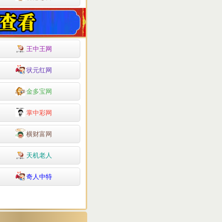
王中王网
状元红网
金多宝网
掌中彩网
横财富网
天机老人
奇人中特