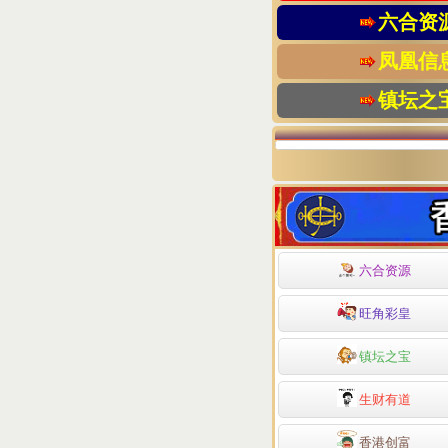
六合资
凤凰信
镇坛之
六合资源
旺角彩皇
镇坛之宝
生财有道
香港创富