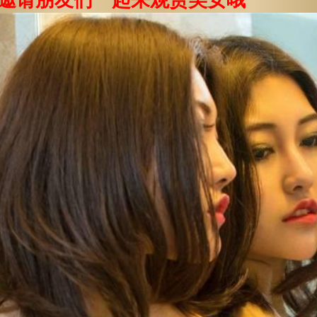
得邀请朋友们一起来观赏美女哦