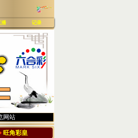
直播
记录
览网站
旺角彩皇