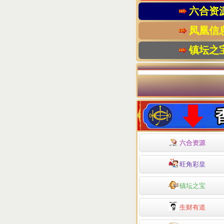
六合资
凤凰信
镇坛之
六合资源
旺角彩皇
镇坛之宝
生财有道