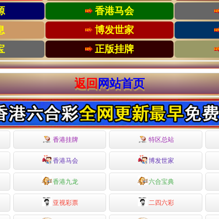
源
香港马会
息
博发世家
宝
正版挂牌
返回
网站首页
香港挂牌
特区总站
香港马会
博发世家
香港九龙
六合宝典
亚视彩票
二四六彩