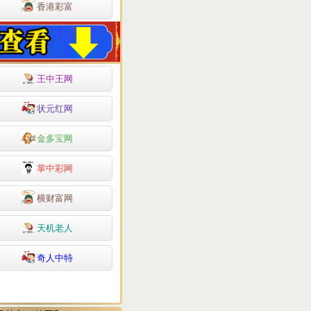
香港彩富
王中王网
状元红网
金多宝网
掌中彩网
横财富网
天机老人
奇人中特