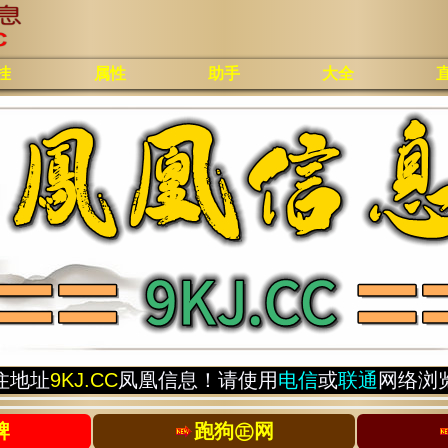
挂
属性
助手
大全
住地址
9KJ.CC
凤凰信息！请使用
电信
或
联通
网络浏
牌
跑狗㊣网