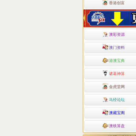
香港创富
澳彩资源
澳门资料
港澳宝典
诸葛神算
金虎堂网
马经论坛
澳藏宝阁
澳铁算盘