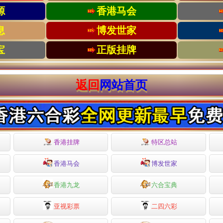
源
香港马会
息
博发世家
宝
正版挂牌
返回
网站首页
香港挂牌
特区总站
香港马会
博发世家
香港九龙
六合宝典
亚视彩票
二四六彩