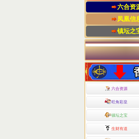
六合资
凤凰信
镇坛之
六合资源
旺角彩皇
镇坛之宝
生财有道