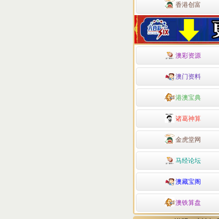
香港创富
澳彩资源
澳门资料
港澳宝典
诸葛神算
金虎堂网
马经论坛
澳藏宝阁
澳铁算盘