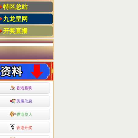
特区总站
九龙皇网
开奖直播
香港跑狗
凤凰信息
香港华人
香港开奖